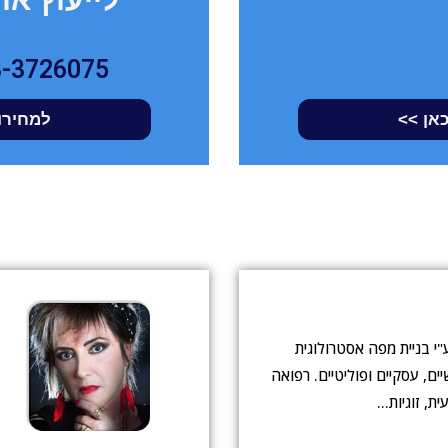
3-3726075
כאן >>
למחירון
"י בניית מפה אסטרולוגית
ים, עסקיים ופוליטיים. רפואה
ת, זוגיות…