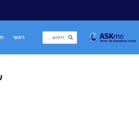
ראשי
תח
ש