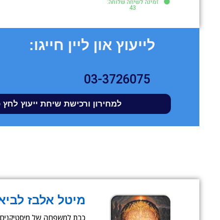
זמינה לשיחה שלוחה:
43
לייעוץ און ליין חייגו:
03-3726075
למחירון ורכישת שיחת ייעוץ לחץ 
מיטל אלבז לביא
כבת למשפחה של מיסטיקנים, מ