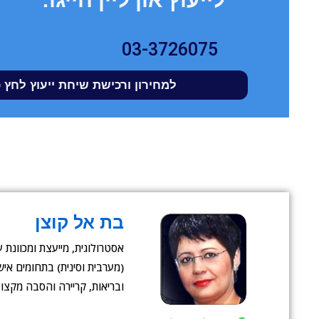
03-3726075
למחירון ורכישת שיחת ייעוץ לחץ 
בת אל קוצן
אסטרולוגית, מייעצת ומכוונת ע
(מערבית וסינית) בתחומים אישי
ובריאות, קריירה והסבה מקצועי