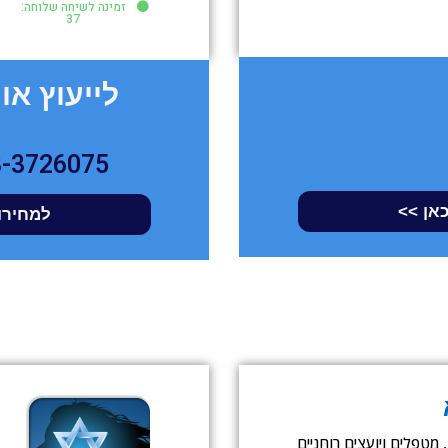
זמינה לשיחה שלוחה:
37
לייעוץ און 
3-3726075
כאן >>
למחירון
טפלים ויועצים רוחניים