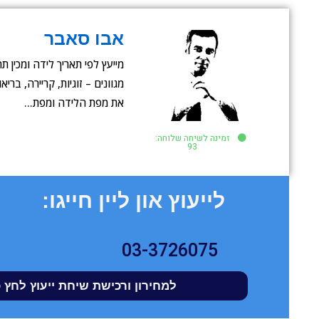
אבו סאבר
מייעץ לפי תאריך לידה ומכין 
מגוונים – זוגיות, קריירה, ברי
את מפת הלידה ומפת…
זמינה לשיחה שלוחה:
93
לייעוץ און ליין חייגו:
03-3726075
למחירון ורכישת שיחת ייעוץ לחץ 