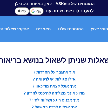
המומחים של ASKme - כאן, במיוחד בשבילך
למעבר לרכישת שיחה עם
ומי ייעוץ
המומחים שלנו
מאמרים
אסקמי שאלות נפ
אלות שניתן לשאול בנושא בריאות
איך אתגבר על החרדות
?
אילו סגולות יש לרפואה
?
איך אוכל לצאת מדיכאון
?
מדוע אינני מצליחה להיכנס להריון
?
איך אכניס רוגע ושלווה לחיי
?
איך אצליח לרדת במשקל
?