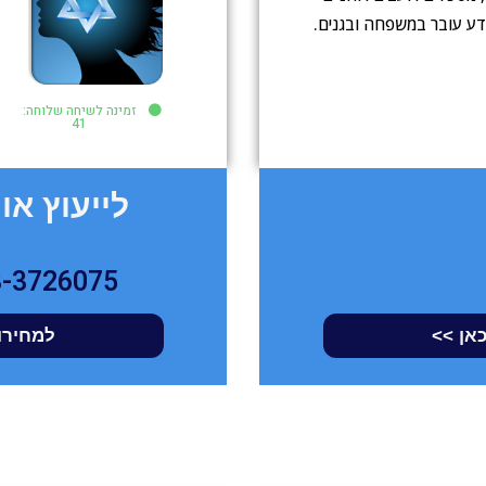
והמידע עובר במשפחה ובגנים.
זמינה לשיחה שלוחה:
41
לייעוץ און 
3-3726075
כאן >>
למחירון