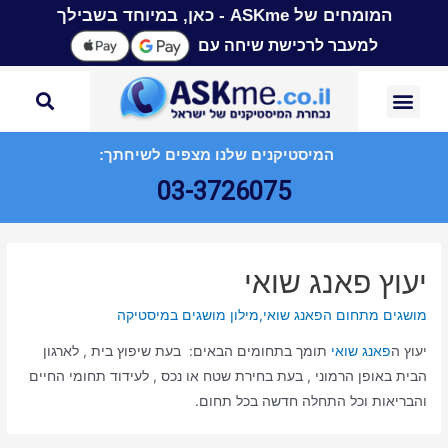
המומחים של ASKme - כאן, במיוחד בשבילך
למעבר לרכישת שיחה עם
המיסטיקנים שלנו מצפים לשיחתך:
03-3726075
יעוץ פאנג שואי
מושגים מתחום הפאנג שואי
,
מילון מושגים במיסטיקה
יעוץ ה
פאנג שואי
תומך בתחומים הבאים: בעת שיפוץ בית , לארגון
הבית באופן הרמוני , בעת בחירת שטח או נכס , לעידוד תחומי החיים
והבריאות וכל התחלה חדשה בכל תחום.