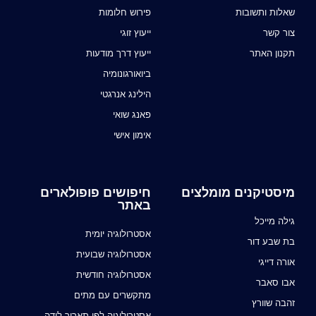
שאלות ותשובות
פירוש חלומות
צור קשר
ייעוץ זוגי
תקנון האתר
ייעוץ דרך מודעות
ביואורגונומיה
הילינג אנרגטי
פאנג שואי
אימון אישי
מיסטיקנים מומלצים
חיפושים פופולארים
באתר
גילה מייכל
אסטרולוגיה יומית
בת שבע דור
אסטרולוגיה שבועית
אורה דייגי
אסטרולוגיה חודשית
אבו סאבר
מתקשרים עם מתים
זהבה שוורץ
אסטרולוגיה לפי תאריך לידה