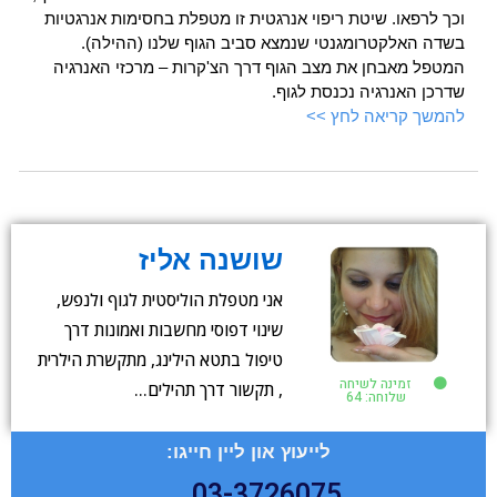
וכך לרפאו. שיטת ריפוי אנרגטית זו מטפלת בחסימות אנרגטיות
בשדה האלקטרומגנטי שנמצא סביב הגוף שלנו (ההילה).
המטפל מאבחן את מצב הגוף דרך הצ'קרות – מרכזי האנרגיה
שדרכן האנרגיה נכנסת לגוף.
להמשך קריאה לחץ >>
שושנה אליז
אני מטפלת הוליסטית לגוף ולנפש,
שינוי דפוסי מחשבות ואמונות דרך
טיפול בתטא הילינג, מתקשרת הילרית
זמינה לשיחה
, תקשור דרך תהילים…
שלוחה: 64
לייעוץ און ליין חייגו:
03-3726075