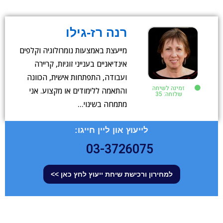
רנה רז-גילו
מייעצת באמצעות נומרולוגיה וקלפים
אינדיאניים בענייני זוגיות, קריירה
ועבודה, התפתחות אישית, הכוונה
זמינה לשיחה
והתאמה ללימודים או מקצוע. אני
שלוחה: 35
מתמחה בשינוי…
לייעוץ און ליין חייגו:
03-3726075
למחירון ורכישת שיחת ייעוץ לחץ כאן >>