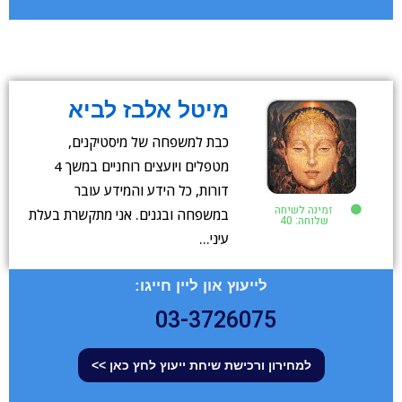
מיטל אלבז לביא
כבת למשפחה של מיסטיקנים,
מטפלים ויועצים רוחניים במשך 4
דורות, כל הידע והמידע עובר
זמינה לשיחה
במשפחה ובגנים. אני מתקשרת בעלת
שלוחה: 40
עיני…
לייעוץ און ליין חייגו:
03-3726075
למחירון ורכישת שיחת ייעוץ לחץ כאן >>