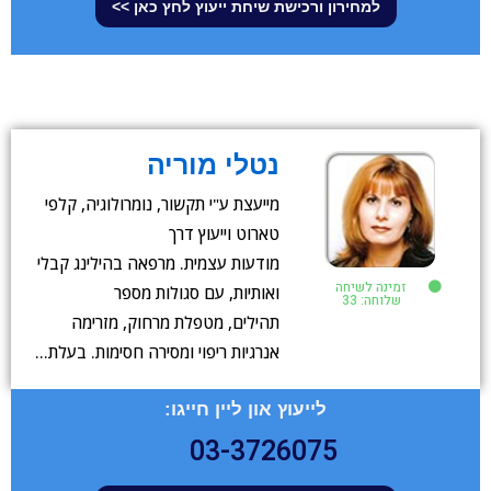
למחירון ורכישת שיחת ייעוץ לחץ כאן >>
נטלי מוריה
מייעצת ע"י תקשור, נומרולוגיה, קלפי
טארוט וייעוץ דרך
מודעות עצמית. מרפאה בהילינג קבלי
זמינה לשיחה
ואותיות, עם סגולות מספר
שלוחה: 33
תהילים, מטפלת מרחוק, מזרימה
אנרגיות ריפוי ומסירה חסימות. בעלת…
לייעוץ און ליין חייגו:
03-3726075