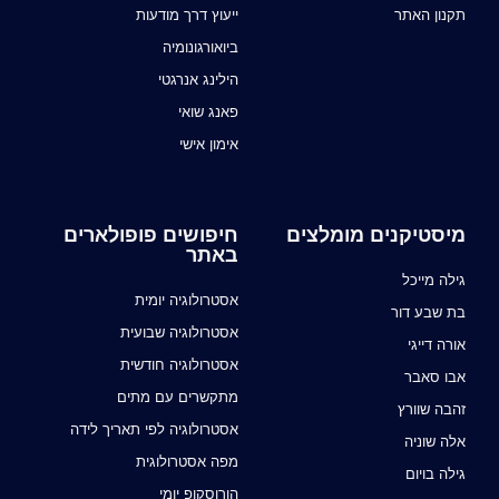
תקנון האתר
ייעוץ דרך מודעות
ביואורגונומיה
הילינג אנרגטי
פאנג שואי
אימון אישי
מיסטיקנים מומלצים
חיפושים פופולארים
באתר
גילה מייכל
אסטרולוגיה יומית
בת שבע דור
אסטרולוגיה שבועית
אורה דייגי
אסטרולוגיה חודשית
אבו סאבר
מתקשרים עם מתים
זהבה שוורץ
אסטרולוגיה לפי תאריך לידה
אלה שוניה
מפה אסטרולוגית
גילה בויום
הורוסקופ יומי