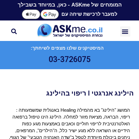
המומחים של ASKme - כאן, במיוחד בשבילך
למעבר לרכישת שיחה עם
המיסטיקנים שלנו מצפים לשיחתך:
03-3726075
הילינג אנרגטי I ריפוי בהילינג
המושג "הילינג" בא מהמילה Healing באנגלית שמשמעותה :
ריפוי, הבראה, מציאת מזור למחלה. הילינג הינו טיפול ברפואה
האלטרנטיבית לריפוי חוליים וכאבים באמצעות מגע כפות
הידיים או השראה ללא מגע ישיר כלל, ה"הילרים", המרפאים,
ניחנים ביכולת מיוחדת לטפל ב"שדה האנרגיה הטבעי" של הגוף,