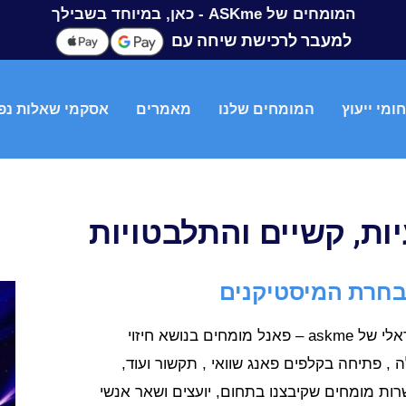
המומחים של ASKme - כאן, במיוחד בשבילך
למעבר לרכישת שיחה עם
ומי ייעוץ
המומחים שלנו
מאמרים
אסקמי שאלות נפ
ות, קשיים והתלבטויות
אודות מרכז המומחים הישראלי של askme – פאנל מומחים בנושא חיזוי
ה , פתיחה בקלפים פאנג שוואי , תקשור ועוד,
רות מומחים שקיבצנו בתחום, יועצים ושאר אנשי