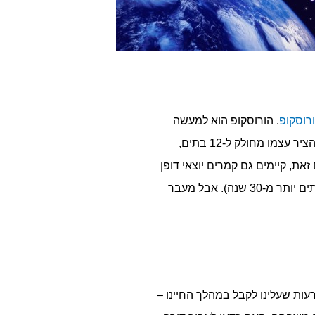
רוסקופ
. הורוסקופ הוא למעשה
נמצאים במיקום מסוים על גבי הציר האסטרולוגי. הציר עצמו מחולק ל-12 בתים,
את, קיימים גם קמרים יוצאי דופן
(כמו למשל כוכב הלכת פלוטו, אשר מבלה בכל בית עשרות שנים אבל בתקופות משתנות – לעתים 10 שנים ולעתים יותר מ-30 שנה). אבל מעבר
ות שעלינו לקבל במהלך החיינו –