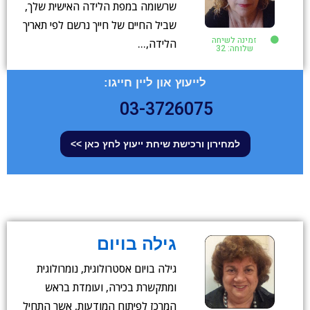
שרשומה במפת הלידה האישית שלך,
שביל החיים של חייך נרשם לפי תאריך
זמינה לשיחה
הלידה,…
שלוחה: 32
לייעוץ און ליין חייגו:
03-3726075
למחירון ורכישת שיחת ייעוץ לחץ כאן >>
גילה בויום
גילה בויום אסטרולוגית, נומרולוגית
ומתקשרת בכירה, ועומדת בראש
המרכז לפיתוח המודעות, אשר התחיל