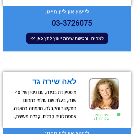
לייעוץ און ליין חייגו:
03-3726075
למחירון ורכישת שיחת ייעוץ לחץ כאן >>
לאה שירה גד
מיסטיקנית בכירה, עם ניסיון של 40
שנה, בעלת שם עולמי בתחום
התקשור והקבלה. מתמחה במאגיה,
זמינה לשיחה
אסטרולוגיה קבלית, קבלה מעשית,…
שלוחה: 51
לייעוץ און ליין חייגו: