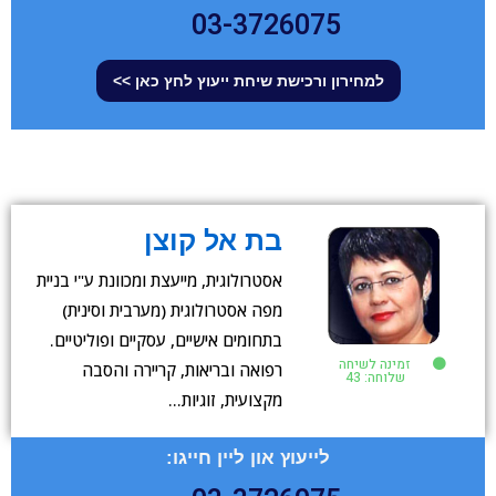
03-3726075
למחירון ורכישת שיחת ייעוץ לחץ כאן >>
בת אל קוצן
אסטרולוגית, מייעצת ומכוונת ע"י בניית
מפה אסטרולוגית (מערבית וסינית)
בתחומים אישיים, עסקיים ופוליטיים.
זמינה לשיחה
רפואה ובריאות, קריירה והסבה
שלוחה: 43
מקצועית, זוגיות…
לייעוץ און ליין חייגו: