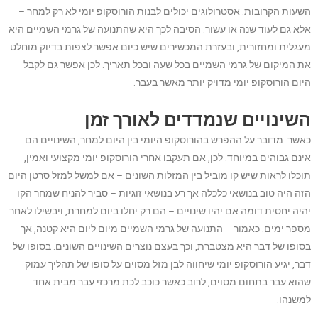
השעות הקרובות. אסטרולוגים יכולים לבנות הורוסקופ יומי לא רק למחר –
אלא גם לעוד שנה או עשור. הסיבה לכך היא שהתנועה של גרמי השמיים היא
מעגלית ומחזורית, ובעזרת המכשירים שיש כיום אפשר לצפות בדיוק מוחלט
את המיקום של גרמי השמיים בכל שעה ובכל תאריך. לכן אפשר גם לקבל
היום הורוסקופ יומי מדויק יותר מאשר בעבר.
השינויים שנמדדים לאורך זמן
כאשר מדובר על ההפרש בהורוסקופ היומי בין היום למחר, השינויים הם
אינם גבוהים במיוחד. לכן, אם תעקבו אחרי הורוסקופ יומי מקצועי ואמין,
תוכלו לראות שיש קו מוביל בין המזלות השונים – אם למשל למזל סרטן היום
הזה היה טוב בנושאי כלכלה אך רע בנושאי זוגיות – סביר להניח שמחר הקו
יהיה יחסית דומה אם יהיו שינויים – הם רק יחלו ביום למחרת, ויבשילו לאחר
מספר ימים. כאמור – התנועה של גרמי השמיים מיום ליום היא קטנה, אך
בסופו של דבר היא מצטברת, וכך בעצם נוצרים השינויים השונים. בסופו של
דבר, יגיע הורוסקופ יומי שיחווה לבן מזל מסוים על סופו של תהליך עמוק
שהוא עבר בתחום מסוים, לרוב כאשר כוכב לכת מרכזי עבר מבית אחד
למשנהו.