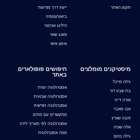
תקנון האתר
ייעוץ דרך מודעות
ביואורגונומיה
הילינג אנרגטי
פאנג שואי
אימון אישי
מיסטיקנים מומלצים
חיפושים פופולארים
באתר
גילה מייכל
אסטרולוגיה יומית
בת שבע דור
אסטרולוגיה שבועית
אורה דייגי
אסטרולוגיה חודשית
אבו סאבר
מתקשרים עם מתים
זהבה שוורץ
אסטרולוגיה לפי תאריך לידה
אלה שוניה
מפה אסטרולוגית
גילה בויום