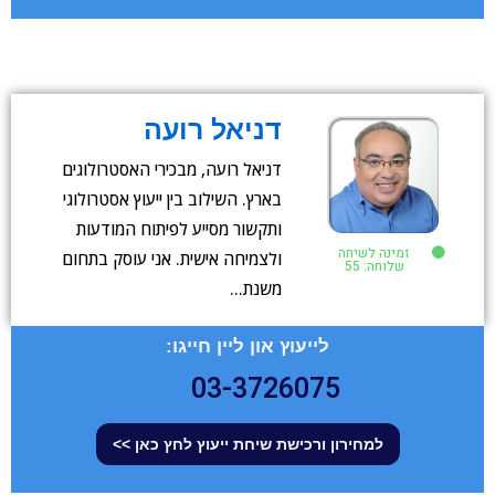
דניאל רועה
דניאל רועה, מבכירי האסטרולוגים
בארץ. השילוב בין ייעוץ אסטרולוגי
ותקשור מסייע לפיתוח המודעות
זמינה לשיחה
ולצמיחה אישית. אני עוסק בתחום
שלוחה: 55
משנת…
לייעוץ און ליין חייגו:
03-3726075
למחירון ורכישת שיחת ייעוץ לחץ כאן >>