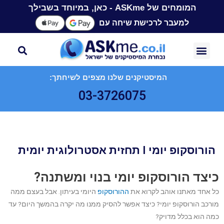
המומחים של ASKme - כאן, במיוחד בשבילך
למעבר לרכישת שיחה עם
המיסטיקנים שלנו מצפים לשיחתך:
03-3726075
הורוסקופ יומי I תחזית אסטרולוגית יומית
כיצד הורוסקופ יומי בנוי ומשתנה?
כל אחד מאתנו אוהב לקרוא את
ההורוסקופ
היומי בעיתון. אבל בעצם ממה
מורכב הורוסקופ יומי? כיצד אפשר להסיק ממנו מה יקרה בהמשך היום? עד
כמה הוא בכלל מדויק?