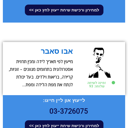
למחירון ורכישת שיחת ייעוץ לחץ כאן >>
אבו סאבר
מייעץ לפי תאריך לידה ומכין תחזית
אסטרולוגית בתחומים מגוונים – זוגיות,
קריירה, בריאות וילדים. בעל יכולת
זמינה לשיחה
לנתח את מפת הלידה ומפת…
שלוחה: 93
לייעוץ און ליין חייגו:
03-3726075
למחירון ורכישת שיחת ייעוץ לחץ כאן >>