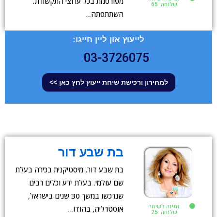
מפורסמת בכל ערוצי התקשורת.
שלוחה: 65
השתתפתה…
לייעוץ און ליין חייגו:
03-3726075
למחירון ורכישת שיחת ייעוץ לחץ כאן >>
בת שבע דור
בת שבע דור, מיסטיקנית בכירה בעלת
שם עולמי. בעלת ידע וכלים רבים
שנרכשו במשך 30 שנים בישראל,
זמינה לשיחה
אוסטרליה, בהודו…
שלוחה: 25