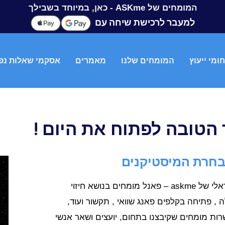
המומחים של ASKme - כאן, במיוחד בשבילך
למעבר לרכישת שיחה עם
ומי ייעוץ
המומחים שלנו
מאמרים
אסקמי שאלות נפ
 הטובה לפתוח את היום !
אודות מרכז המומחים הישראלי של askme – פאנל מומחים בנושא חיזוי
ה , פתיחה בקלפים פאנג שוואי , תקשור ועוד,
רות מומחים שקיבצנו בתחום, יועצים ושאר אנשי