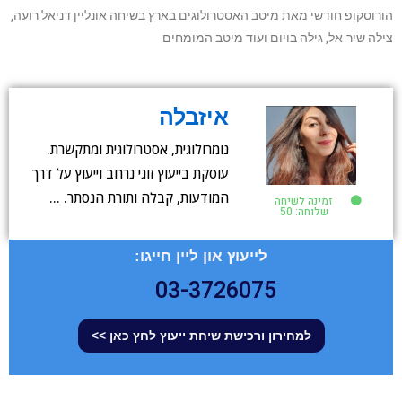
הורוסקופ חודשי מאת מיטב האסטרולוגים בארץ בשיחה אונליין דניאל רועה,
צילה שיר-אל, גילה בויום ועוד מיטב המומחים
איזבלה
נומרולוגית, אסטרולוגית ומתקשרת.
עוסקת בייעוץ זוגי נרחב וייעוץ על דרך
המודעות, קבלה ותורת הנסתר. …
זמינה לשיחה
שלוחה: 50
לייעוץ און ליין חייגו:
03-3726075
למחירון ורכישת שיחת ייעוץ לחץ כאן >>