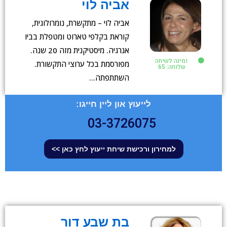
אביה לוי
אביה לוי – מתקשרת, נומרולוגית,
קוראת בקלפי טארוט ומטפלת בביו
אנרגיה. מיסטיקנית מזה 20 שנה.
זמינה לשיחה
מפורסמת בכל ערוצי התקשורת.
שלוחה: 65
השתתפתה…
לייעוץ און ליין חייגו:
03-3726075
למחירון ורכישת שיחת ייעוץ לחץ כאן >>
בת שבע דור