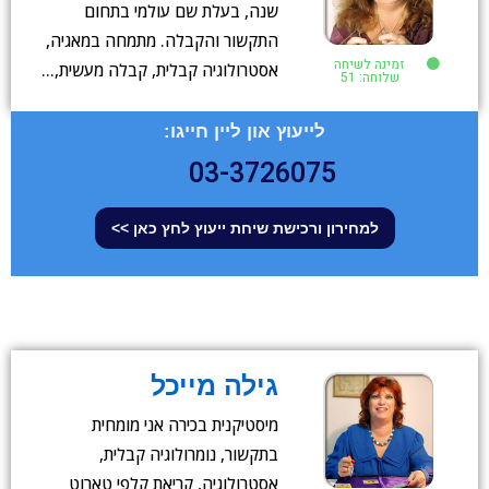
שנה, בעלת שם עולמי בתחום
התקשור והקבלה. מתמחה במאגיה,
זמינה לשיחה
אסטרולוגיה קבלית, קבלה מעשית,…
שלוחה: 51
לייעוץ און ליין חייגו:
03-3726075
למחירון ורכישת שיחת ייעוץ לחץ כאן >>
גילה מייכל
מיסטיקנית בכירה אני מומחית
בתקשור, נומרולוגיה קבלית,
אסטרולוגיה, קריאת קלפי טארוט