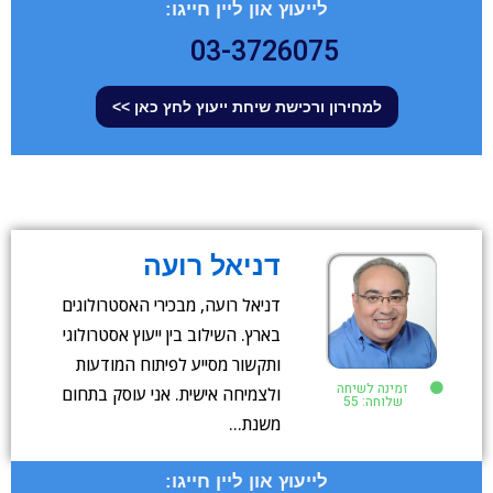
לייעוץ און ליין חייגו:
03-3726075
למחירון ורכישת שיחת ייעוץ לחץ כאן >>
דניאל רועה
דניאל רועה, מבכירי האסטרולוגים
בארץ. השילוב בין ייעוץ אסטרולוגי
ותקשור מסייע לפיתוח המודעות
זמינה לשיחה
ולצמיחה אישית. אני עוסק בתחום
שלוחה: 55
משנת…
לייעוץ און ליין חייגו: