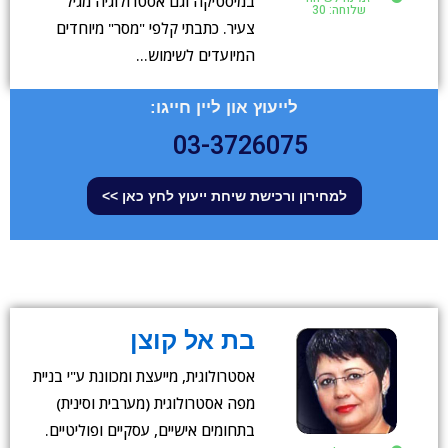
במיסטיקה וגם אסטרולוגיה מגיל
שלוחה: 30
צעיר. כתבתי קלפי "מסר" מיוחדים
המיועדים לשימוש…
לייעוץ און ליין חייגו:
03-3726075
למחירון ורכישת שיחת ייעוץ לחץ כאן >>
בת אל קוצן
אסטרולוגית, מייעצת ומכוונת ע"י בניית
מפה אסטרולוגית (מערבית וסינית)
בתחומים אישיים, עסקיים ופוליטיים.