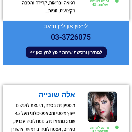
זמינה לשיחה
רפואה ובריאות, קריירה והסבה
שלוחה: 43
מקצועית, זוגיות…
לייעוץ און ליין חייגו:
03-3726075
למחירון ורכישת שיחת ייעוץ לחץ כאן >>
אלה שונייה
מיסטיקנית בכירה, מייעצת לאנשים
ייעוץ מיסטי ומטאפסיכולוגי מעל 45
שנה: נומרולוגיה, נומרולוגיה עברית,
זמינה לשיחה
טארוט, אסטרולוגיה בורמזית, אושו זן
שלוחה: 37