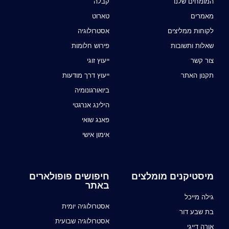
המומחים שלנו
קבלה
מאמרים
טארוט
לקוחות ממליצים
אסטרולוגיה
שאלות ותשובות
פירוש חלומות
צור קשר
ייעוץ זוגי
תקנון האתר
ייעוץ דרך מודעות
ביואורגונומיה
הילינג אנרגטי
פאנג שואי
אימון אישי
מיסטיקנים מומלצים
חיפושים פופולארים
באתר
גילה מייכל
אסטרולוגיה יומית
בת שבע דור
אסטרולוגיה שבועית
אורה דייגי