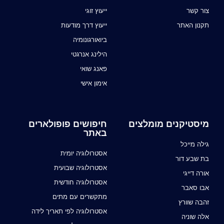
צור קשר
ייעוץ זוגי
תקנון האתר
ייעוץ דרך מודעות
ביואורגונומיה
הילינג אנרגטי
פאנג שואי
אימון אישי
מיסטיקנים מומלצים
חיפושים פופולארים
באתר
גילה מייכל
אסטרולוגיה יומית
בת שבע דור
אסטרולוגיה שבועית
אורה דייגי
אסטרולוגיה חודשית
אבו סאבר
מתקשרים עם מתים
זהבה שוורץ
אסטרולוגיה לפי תאריך לידה
אלה שוניה