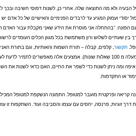
ל הבעיה ולא מה התוצאה שלה. אחרי כן, לשנות דפוסי חשיבה ובכך ל
פול יסודי ועמוק המגיע עד לרבדים הפנימיים והאישיים של כל אדם י
עם הפונה: "בהתחלה אני מוסרת את הידע שאני מקבלת עבור האדם הי
 בין שעתיים לשלוש ורון משתמשת בכל מגוון הכלים העומדים לרשות
פל.
תקשור
, קלפים, קבלה – תורת השמות והאותיות, וגם בתורת האניא
לגלות את צפונות ליבו של האדם על ידי למעלה מ 100 שאלות שונות). אמצעים אלה מאפשר
יפה ומה ניתן לשנות כדי לשפר את החיים, האם כדאי לשנות את השם
ימוד או התקדמות.
מונה קריאה ופרקטית מועבר למטופל. התמונה הנשקפת למטופל המכיל
 דרך זוגיות, פרנסה, יחסים עם עצמו והסביבה ועוד. השתקפות זו עו