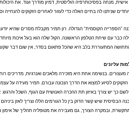
ישית, מנחה בפסיכותרפיה הוליסטית, דמיון מודרך ועוד. את היכולות
יוחדים שניתנו לה בחיים האלה כדי לעזור לאחרים הזקוקים להנחייה ו
ה "הספרייה הקוסמית" הגדולה. רון תמיר מקבלת מסרים שהיא יוד
ה כבר עם שיחת הטלפון הראשונה. הקול שלה הוא בעל איכות מיוחדת:
 התחושה המתעוררת בלב היא שהכל פתאום בסדר, אין שום דבר שקשה
ות עליונים
ה מעצורים. בנשימה אחת היא מזכירה מלאכים ואנרגיות, מדריכים רו
 הזקוקים לסיוע למצוא את הדרך הנכונה עבורם. תמיר מעידה על עצ
לשם כך יש צורך באיזון תת ההכרה האנושית עם הגוף, השכל והרגש. א
 הבסיסית שיש קשר הדוק בין כל הגורמים הללו וצריך לאזן ביניהם כד
מתקשרת, ובמקרה הצורך, גם מעבירה את מטופליה תהליך של אימון א