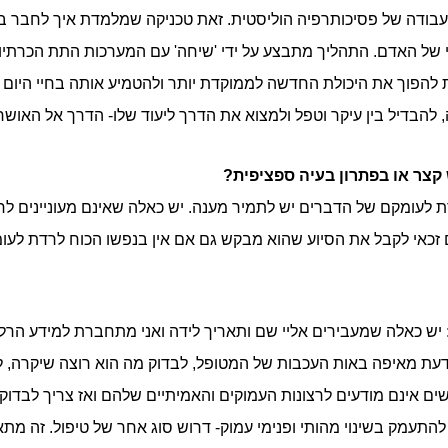
בודה של פסיכותרפיה הוליסטית. זאת טכניקה שמלמדת איך לחבר בין
 של האדם. התהליך מתבצע על ידי 'שיחה' עם המערכות התת הכרתיות ו
להפוך את היכולת החדשה לממוקדת יותר ולהטמיע אותה בחיי היום י
להבדיל בין עיקר וטפל ולמצוא את הדרך ליעוד שלו- הדרך אל האושר
קצר או בפתרון בעיה ספציפית?
דת לעומקם של הדברים יש לתמיר מענה. יש כאלה שאינם מעוניינים 
זכאי לקבל את הסיוע שהוא מבקש גם אם אין בנפשו הכוח לרדת לעומ
 יש כאלה שמעבירים אליי שם ותאריך לידה ואני מתחברת למידע הרל
 לדעת מאיפה באות העכבות של המטופל, לבדוק מה הוא רוצה שיקרה, 
נשים אינם מודעים לרצונות העמוקים והאמיתיים שלהם ואז צריך לבד
תעמק בשינוי מהותי ופנימי עמוק- דרוש סוג אחר של טיפול. זה מתא