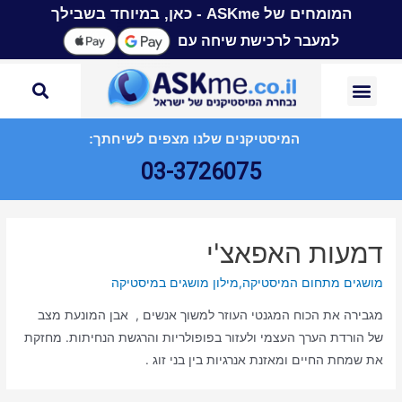
המומחים של ASKme - כאן, במיוחד בשבילך
למעבר לרכישת שיחה עם
המיסטיקנים שלנו מצפים לשיחתך:
03-3726075
דמעות האפאצ'י
מושגים מתחום המיסטיקה
,
מילון מושגים במיסטיקה
מגבירה את הכוח המגנטי העוזר למשוך אנשים , אבן המונעת מצב
של הורדת הערך העצמי ולעזור בפופולריות והרגשת הנחיתות. מחזקת
את שמחת החיים ומאזנת אנרגיות בין בני זוג .