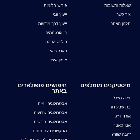
שאלות ותשובות
פירוש חלומות
צור קשר
ייעוץ זוגי
תקנון האתר
ייעוץ דרך מודעות
ביואורגונומיה
הילינג אנרגטי
פאנג שואי
אימון אישי
מיסטיקנים מומלצים
חיפושים פופולארים
באתר
גילה מייכל
אסטרולוגיה יומית
בת שבע דור
אסטרולוגיה שבועית
אורה דייגי
אסטרולוגיה חודשית
אבו סאבר
מתקשרים עם מתים
זהבה שוורץ
אסטרולוגיה לפי תאריך לידה