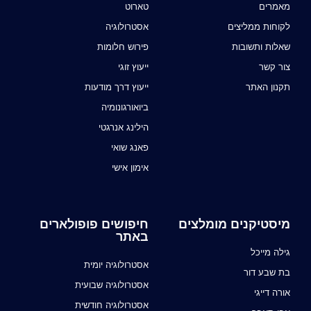
מאמרים
טארוט
לקוחות ממליצים
אסטרולוגיה
שאלות ותשובות
פירוש חלומות
צור קשר
ייעוץ זוגי
תקנון האתר
ייעוץ דרך מודעות
ביואורגונומיה
הילינג אנרגטי
פאנג שואי
אימון אישי
מיסטיקנים מומלצים
חיפושים פופולארים
באתר
גילה מייכל
אסטרולוגיה יומית
בת שבע דור
אסטרולוגיה שבועית
אורה דייגי
אסטרולוגיה חודשית