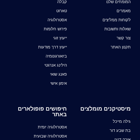
המומחים שלנו
קבלה
מאמרים
טארוט
לקוחות ממליצים
אסטרולוגיה
שאלות ותשובות
פירוש חלומות
צור קשר
ייעוץ זוגי
תקנון האתר
ייעוץ דרך מודעות
ביואורגונומיה
הילינג אנרגטי
פאנג שואי
אימון אישי
מיסטיקנים מומלצים
חיפושים פופולארים
באתר
גילה מייכל
אסטרולוגיה יומית
בת שבע דור
אסטרולוגיה שבועית
אורה דייגי