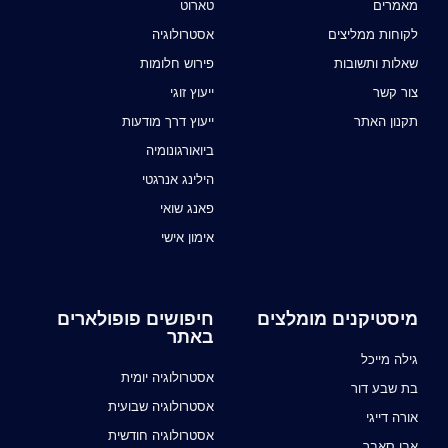
מאמרים
טארוט
לקוחות ממליצים
אסטרולוגיה
שאלות ותשובות
פירוש חלומות
צור קשר
ייעוץ זוגי
תקנון האתר
ייעוץ דרך מודעות
ביואורגונומיה
הילינג אנרגטי
פאנג שואי
אימון אישי
מיסטיקנים מומלצים
חיפושים פופולארים
באתר
גילה מייכל
אסטרולוגיה יומית
בת שבע דור
אסטרולוגיה שבועית
אורה דייגי
אסטרולוגיה חודשית
אבו סאבר