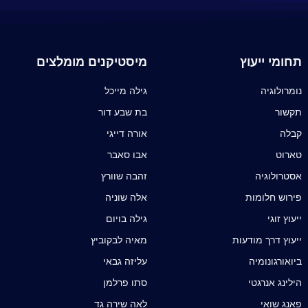
תחומי ייעוץ
מיסטיקנים מומלצים
נומרולוגיה
גילה מייכל
תקשור
בת שבע דור
קבלה
אורה דייגי
טארוט
אבו סאבר
אסטרולוגיה
זהבה שוורץ
פירוש חלומות
אלה שוניה
ייעוץ זוגי
גילה בויום
ייעוץ דרך מודעות
מאיה לבקוביץ
ביואורגונומיה
עליזה גבאי
הילינג אנרגטי
סתו פרלמן
פאנג שואי
לאה שירה גד