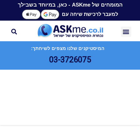
המומחים של ASKme - כאן, במיוחד בשבילך
למעבר לרכישת שיחה עם
המיסטיקנים שלנו מצפים לשיחתך:
03-3726075