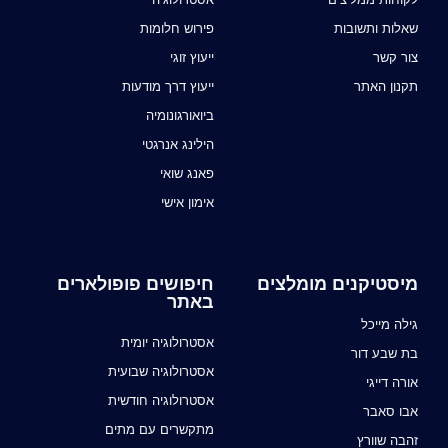
שאלות ותשובות
פירוש חלומות
צור קשר
ייעוץ זוגי
תקנון האתר
ייעוץ דרך מודעות
ביואורגונומיה
הילינג אנרגטי
פאנג שואי
אימון אישי
מיסטיקנים מומלצים
חיפושים פופולארים
באתר
גילה מייכל
אסטרולוגיה יומית
בת שבע דור
אסטרולוגיה שבועית
אורה דייגי
אסטרולוגיה חודשית
אבו סאבר
מתקשרים עם מתים
זהבה שוורץ