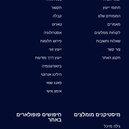
תחומי ייעוץ
תקשור
המומחים שלנו
קבלה
מאמרים
טארוט
לקוחות ממליצים
אסטרולוגיה
שאלות ותשובות
פירוש חלומות
צור קשר
ייעוץ זוגי
תקנון האתר
ייעוץ דרך מודעות
ביואורגונומיה
הילינג אנרגטי
פאנג שואי
אימון אישי
מיסטיקנים מומלצים
חיפושים פופולארים
באתר
גילה מייכל