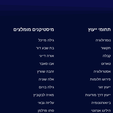
תחומי ייעוץ
מיסטיקנים מומלצים
נומרולוגיה
גילה מייכל
תקשור
בת שבע דור
קבלה
אורה דייגי
טארוט
אבו סאבר
אסטרולוגיה
זהבה שוורץ
פירוש חלומות
אלה שוניה
ייעוץ זוגי
גילה בויום
ייעוץ דרך מודעות
מאיה לבקוביץ
ביואורגונומיה
עליזה גבאי
הילינג אנרגטי
סתו פרלמן