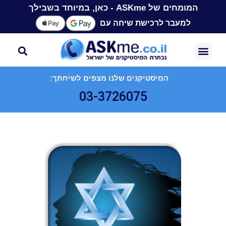
המומחים של ASKme - כאן, במיוחד בשבילך
למעבר לרכישת שיחה עם
המיסטיקנים שלנו מצפים לשיחתך:
03-3726075