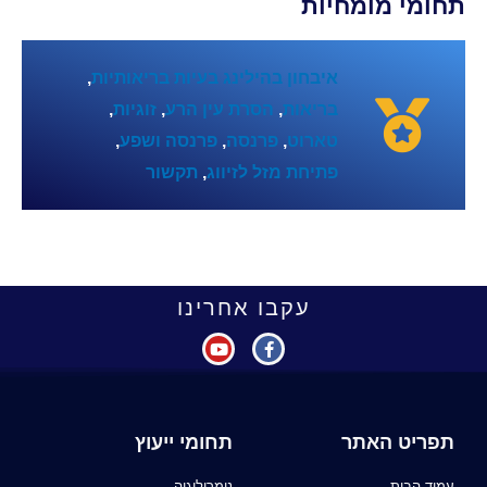
תחומי מומחיות
איבחון בהילינג בעיות בריאותיות
,
בריאות
,
הסרת עין הרע
,
זוגיות
,
טארוט
,
פרנסה
,
פרנסה ושפע
,
פתיחת מזל לזיווג
,
תקשור
עקבו אחרינו
תפריט האתר
תחומי ייעוץ
עמוד הבית
נומרולוגיה