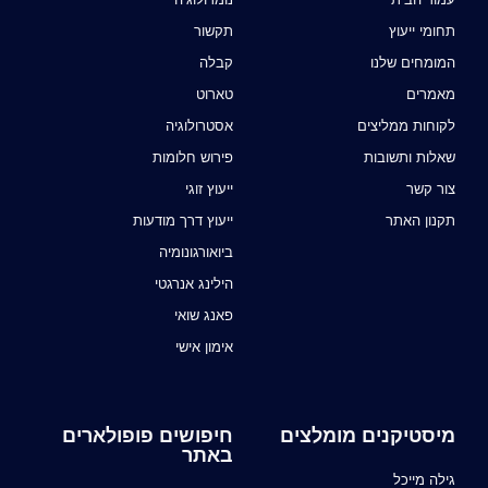
תחומי ייעוץ
תקשור
המומחים שלנו
קבלה
מאמרים
טארוט
לקוחות ממליצים
אסטרולוגיה
שאלות ותשובות
פירוש חלומות
צור קשר
ייעוץ זוגי
תקנון האתר
ייעוץ דרך מודעות
ביואורגונומיה
הילינג אנרגטי
פאנג שואי
אימון אישי
מיסטיקנים מומלצים
חיפושים פופולארים
באתר
גילה מייכל