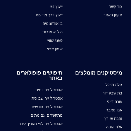
צור קשר
ייעוץ זוגי
תקנון האתר
ייעוץ דרך מודעות
ביואורגונומיה
הילינג אנרגטי
פאנג שואי
אימון אישי
מיסטיקנים מומלצים
חיפושים פופולארים
באתר
גילה מייכל
אסטרולוגיה יומית
בת שבע דור
אסטרולוגיה שבועית
אורה דייגי
אסטרולוגיה חודשית
אבו סאבר
מתקשרים עם מתים
זהבה שוורץ
אסטרולוגיה לפי תאריך לידה
אלה שוניה