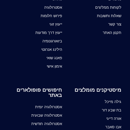
לקוחות ממליצים
אסטרולוגיה
שאלות ותשובות
פירוש חלומות
צור קשר
ייעוץ זוגי
תקנון האתר
ייעוץ דרך מודעות
ביואורגונומיה
הילינג אנרגטי
פאנג שואי
אימון אישי
מיסטיקנים מומלצים
חיפושים פופולארים
באתר
גילה מייכל
אסטרולוגיה יומית
בת שבע דור
אסטרולוגיה שבועית
אורה דייגי
אסטרולוגיה חודשית
אבו סאבר