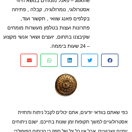
askme – פאנל מומחים בנושא חיזוי
אסטרולוגי, נומרולוגיה, קבלה , פתיחה
בקלפים פאנג שוואי , תקשור ועוד,
פתרונות ועצות בטלפון מעשרות מומחים
שקיבצנו בתחום, יועצים ושאר אנשי מקצוע
– 24 שעות ביממה.
כפי שאתם בוודאי יודעים, אתם יכולים לקבל ניתוח ותחזית
אסטרולוגיים למשך תקופות זמן שונות בחייכם. ישנם ניתוחים
יומיים ושבועיים, אבל אין כל צל של ספק כי הניתוח הפופולרי