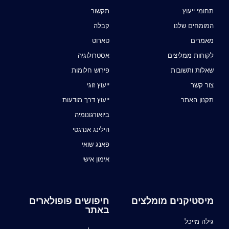
תחומי ייעוץ
תקשור
המומחים שלנו
קבלה
מאמרים
טארוט
לקוחות ממליצים
אסטרולוגיה
שאלות ותשובות
פירוש חלומות
צור קשר
ייעוץ זוגי
תקנון האתר
ייעוץ דרך מודעות
ביואורגונומיה
הילינג אנרגטי
פאנג שואי
אימון אישי
מיסטיקנים מומלצים
חיפושים פופולארים
באתר
גילה מייכל