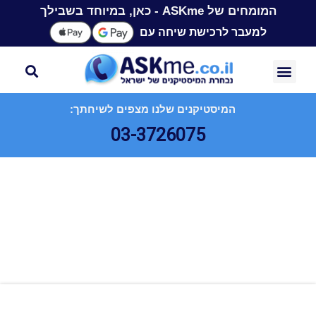
המומחים של ASKme - כאן, במיוחד בשבילך
למעבר לרכישת שיחה עם
המיסטיקנים שלנו מצפים לשיחתך:
03-3726075