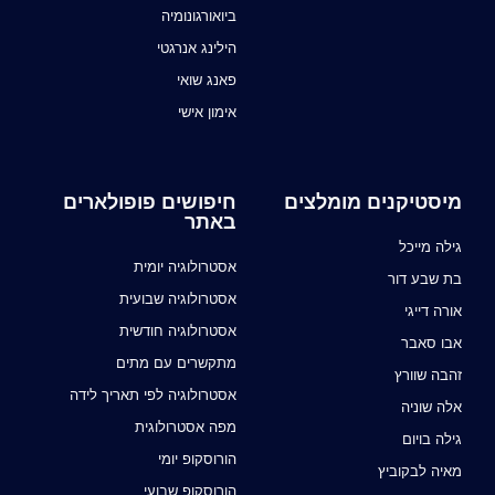
ביואורגונומיה
הילינג אנרגטי
פאנג שואי
אימון אישי
מיסטיקנים מומלצים
חיפושים פופולארים
באתר
גילה מייכל
אסטרולוגיה יומית
בת שבע דור
אסטרולוגיה שבועית
אורה דייגי
אסטרולוגיה חודשית
אבו סאבר
מתקשרים עם מתים
זהבה שוורץ
אסטרולוגיה לפי תאריך לידה
אלה שוניה
מפה אסטרולוגית
גילה בויום
הורוסקופ יומי
מאיה לבקוביץ
הורוסקופ שבועי