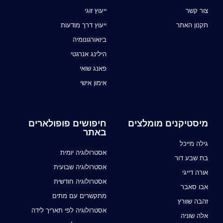
צור קשר
ייעוץ זוגי
תקנון האתר
ייעוץ דרך מודעות
ביואורגונומיה
הילינג אנרגטי
פאנג שואי
אימון אישי
מיסטיקנים מומלצים
חיפושים פופולארים
באתר
גילה מייכל
אסטרולוגיה יומית
בת שבע דור
אסטרולוגיה שבועית
אורה דייגי
אסטרולוגיה חודשית
אבו סאבר
מתקשרים עם מתים
זהבה שוורץ
אסטרולוגיה לפי תאריך לידה
אלה שוניה