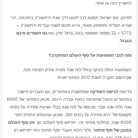
לתאריך כזה או אחר.
לסיום, אם ישראל תמצא דרך לנווט דרך שנת ה'תשע"ב בחוכמה, הרי
שהיא תצליח ותתחזק מאוד, והיא תכנס לשנה עברית ה'תשע"ג =
5773 = 22 מספר מאסטר בונה, ברגל ימין, ואז
גם השמיים אינם
הגבול
.
ומה לגבי השמועות על סוף העולם המתקרב?
השמועות החלו בעיקר בגלל לוח שנה מאיה עתיק הצופה סוף,
שבחישוב מקביל לשנת 2012 הגרגוריאנית.
בדומה
לגישה העתיקה
שמחשבת במחזורים, גם העברים חישבו
במחזורים (וחבל שתפיסה כזאת אבדה היום). מכאן המחזור של 6000
שנה (לוח שנה עברי מבוסס על לוח שנה בבלי ושיטת ספירה על בסיס
סקסגסימלי היא ספירה על בסיס 60). ומכאן שהעולם התחיל לפני
6000 שנה, ובחלוף מחזור זה, יתרחש סוף העולם. אך
זהו סוף העולם
במובן של סוף מחזור
. ולפי הלוח העברי סוף מחזור כזה יתרחש רק
בעוד 228 שנה. אם כן, היהודים יכולים להירגע.