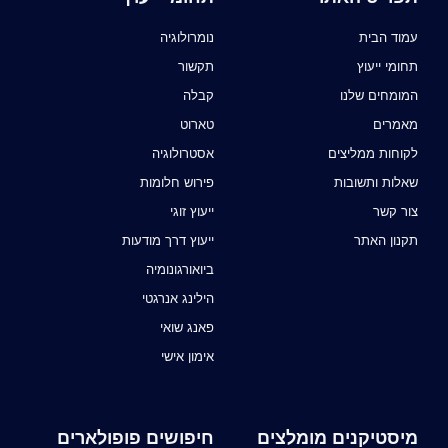
עמוד הבית
נומרולוגיה
תחומי ייעוץ
תקשור
המומחים שלנו
קבלה
מאמרים
טארוט
לקוחות ממליצים
אסטרולוגיה
שאלות ותשובות
פירוש חלומות
צור קשר
ייעוץ זוגי
תקנון האתר
ייעוץ דרך מודעות
ביואורגונומיה
הילינג אנרגטי
פאנג שואי
אימון אישי
מיסטיקנים מומלצים
חיפושים פופולארים