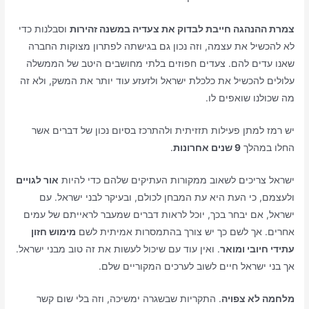
צמרת ההנהגה חייבת לבדוק את צעדיה במשנה זהירות
וסבלנות כדי
לא להכשיל את עצמה, וזה נכון גם בגישתה לפתרון מצוקות החברה
שאנו עדים להם. צעדים חפוזים בלתי מחושבים היטב של הממשלה
עלולים להכשיל את כלכלת ישראל ולזעזע עוד יותר את המשק, ולא זה
מה שכולנו שואפים לו.
יש רמז למתן פעילות תזזיתית ולהתרכז בסיום נכון של דברים אשר
החלו במהלך
9 שנים אחרונות
.
ישראל צריכים לשאוב ממקורות העתיקים שלהם כדי להיות
אור לגויים
ולעצמם, כי העת היא עת המבחן לכולם, ובעיקר לבני ישראל. עם
ישראל, אם יבחר בכך, יוכל לראות דברים שמעבר לראייתם של עמים
אחרים. אך לשם כך יש צורך בהתמסרות אמיתית לשם
מימוש חזון
עתידי חיובי ומואר
. ואין עוד עם שיכול לעשות את זה טוב מבני ישראל.
אך בני ישראל חיים לשוב לערכים המקוריים שלם.
מלחמה לא צפויה
. התקריות שבשגרה ימשיכה, וזה בלי שום קשר