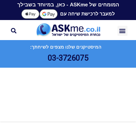
המומחים של ASKme - כאן, במיוחד בשבילך
למעבר לרכישת שיחה עם
המיסטיקנים שלנו מצפים לשיחתך:
03-3726075