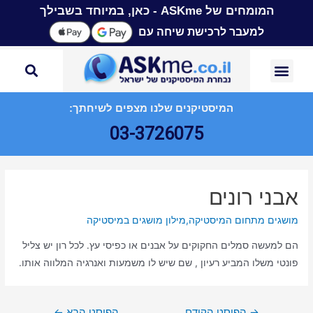
המומחים של ASKme - כאן, במיוחד בשבילך
למעבר לרכישת שיחה עם
המיסטיקנים שלנו מצפים לשיחתך:
03-3726075
אבני רונים
מושגים מתחום המיסטיקה
,
מילון מושגים במיסטיקה
הם למעשה סמלים החקוקים על אבנים או כפיסי עץ. לכל רון יש צליל
פונטי משלו המביע רעיון , שם שיש לו משמעות ואנרגיה המלווה אותו.
→
הפוסט הקודם
הפוסט הבא
←