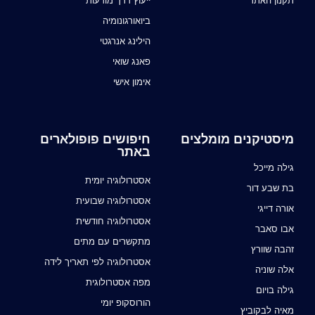
תקנון האתר
ייעוץ דרך מודעות
ביואורגונומיה
הילינג אנרגטי
פאנג שואי
אימון אישי
מיסטיקנים מומלצים
חיפושים פופולארים
באתר
גילה מייכל
אסטרולוגיה יומית
בת שבע דור
אסטרולוגיה שבועית
אורה דייגי
אסטרולוגיה חודשית
אבו סאבר
מתקשרים עם מתים
זהבה שוורץ
אסטרולוגיה לפי תאריך לידה
אלה שוניה
מפה אסטרולוגית
גילה בויום
הורוסקופ יומי
מאיה לבקוביץ